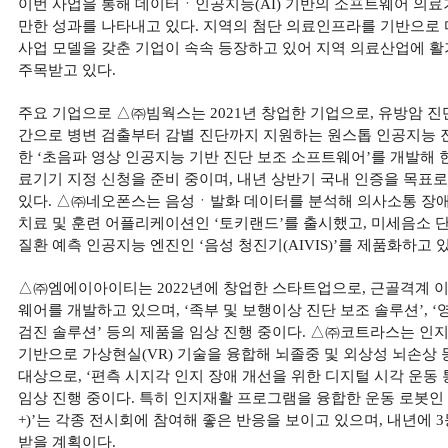
이번 사업을 통해 데이터ㆍ인공지능(AI) 기반의 소프트웨어 의
만한 성과를 나타내고 있다. 지역의 첨단 의료인프라를 기반으로
사업 모델을 갖춘 기업이 속속 등장하고 있어 지역 의료산업에 
주목받고 있다.
주요 기업으로 △㈜빔웍스는 2021년 창업한 기업으로, 유방암 진
간으로 병변 검출부터 감별 진단까지 지원하는 원스톱 인공지능
한 ‘초음파 영상 인공지능 기반 진단 보조 소프트웨어’를 개발해
료기기 지정 신청을 준비 중이며, 내년 상반기 국내 인증을 목표
있다. △㈜네오폰스는 음성ㆍ발화 데이터를 분석해 의사소통 장애
치료 및 훈련 어플리케이션인 ‘토키랜드’를 출시했고, 미세음소 
질환 예측 인공지능 엔진인 ‘음성 청진기(AIVIS)’를 제품화하고 있
△㈜엠에이아이티는 2022년에 창업한 스타트업으로, 근골격계 이
웨어를 개발하고 있으며, ‘족부 및 보행이상 진단 보조 솔루션’, 
검진 솔루션’ 등의 제품을 임상 진행 중이다. △㈜코트라스는 인
기반으로 가상현실(VR) 기술을 융합해 뇌졸중 및 외상성 뇌손상
대상으로, ‘편측 시지각 인지 장애 개선을 위한 디지털 시각 운동
임상 진행 중이다. 특히 인지재활 프로그램을 융합한 운동 로봇인 ‘
+)’는 각종 전시회에 참여해 좋은 반응을 보이고 있으며, 내년에 
받을 계획이다.