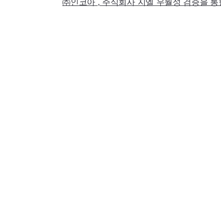
㈜인코아 , 주식회사 지엘 우월성 검증을 