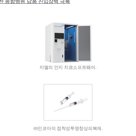
통한 종합병원 납품 진입장벽 극복
지엘의 인지 치료소프트웨어.
㈜인코아의 점착성투명창상피복재.