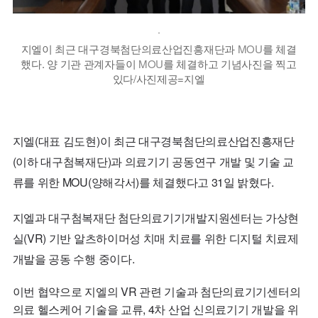
보기
지엘이 최근 대구경북첨단의료산업진흥재단과
MOU
를 체결
했다. 양 기관 관계자들이
MOU
를 체결하고 기념사진을 찍고
있다/사진제공=지엘
지엘(대표 김도현)이 최근 대구경북첨단의료산업진흥재단
(이하 대구첨복재단)과 의료기기 공동연구 개발 및 기술 교
류를 위한
MOU
(양해각서)를 체결했다고
31
일 밝혔다.
지엘과 대구첨복재단 첨단의료기기개발지원센터는 가상현
실(
VR
) 기반 알츠하이머성 치매 치료를 위한 디지털 치료제
개발을 공동 수행 중이다.
이번 협약으로 지엘의
VR
관련 기술과 첨단의료기기센터의
의료 헬스케어 기술을 교류, 4차 산업 신의료기기 개발을 위